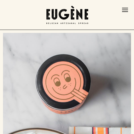
NL
EN
Pâte à tartiner
Ateliers
Nos coffrets
Où nous trouver?