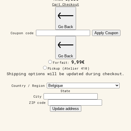
Cart
Checkout
Go Back
Coupon code
Apply Coupon
Go Back
9,99
€
Forfait:
Pickup (Atelier 410)
Shipping options will be updated during checkout.
Country / Region
State
City
ZIP code
Update address