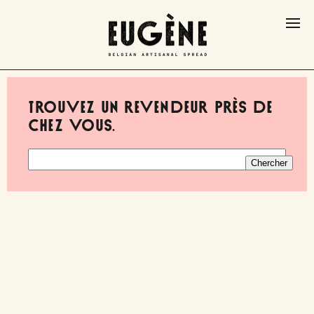
NL
EN
Trouvez un revendeur près de
Pâte à tartiner
chez vous.
Ateliers
Nos coffrets
Où nous trouver?